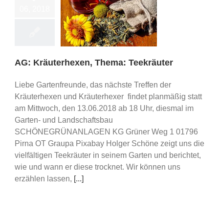
06, 2018
terhexen, Thema:
Teekräuter
ips/ Schulungen
AG: Kräuterhexen, Thema: Teekräuter
Liebe Gartenfreunde, das nächste Treffen der
Kräuterhexen und Kräuterhexer findet planmäßig statt
am Mittwoch, den 13.06.2018 ab 18 Uhr, diesmal im
Garten- und Landschaftsbau
SCHÖNEGRÜNANLAGEN KG Grüner Weg 1 01796
Pirna OT Graupa Pixabay Holger Schöne zeigt uns die
vielfältigen Teekräuter in seinem Garten und berichtet,
wie und wann er diese trocknet. Wir können uns
erzählen lassen,
[...]