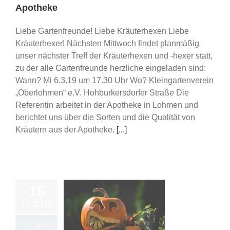
Apotheke
Liebe Gartenfreunde! Liebe Kräuterhexen Liebe
Kräuterhexer! Nächsten Mittwoch findet planmäßig
unser nächster Treff der Kräuterhexen und -hexer statt,
zu der alle Gartenfreunde herzliche eingeladen sind:
Wann? Mi 6.3.19 um 17.30 Uhr Wo? Kleingartenverein
„Oberlohmen“ e.V. Hohburkersdorfer Straße Die
Referentin arbeitet in der Apotheke in Lohmen und
berichtet uns über die Sorten und die Qualität von
Kräutern aus der Apotheke.
[...]
15
10, 2018
erhexen ; Thema:
rbis/ Ingwer