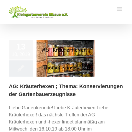
Zum
Inhalt
springen
13
10, 2019
Kräuterhexen ;
Konservierungen
tenbauerzeugnisse
ips/ Schulungen
AG: Kräuterhexen ; Thema: Konservierungen
der Gartenbauerzeugnisse
Liebe Gartenfreunde! Liebe Kräuterhexen Liebe
Kräuterhexer! das nächste Treffen der AG
Kräuterhexen und -hexer findet planmäßig am
Mittwoch, den 16.10.19 ab 18.00 Uhr im