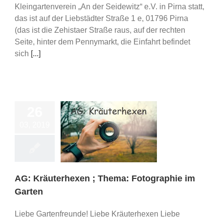
Kleingartenverein „An der Seidewitz“ e.V. in Pirna statt,
das ist auf der Liebstädter Straße 1 e, 01796 Pirna
(das ist die Zehistaer Straße raus, auf der rechten
Seite, hinter dem Pennymarkt, die Einfahrt befindet
sich
[...]
26
03, 2019
Kräuterhexen ;
 Fotographie im
Garten
ips/ Schulungen
AG: Kräuterhexen ; Thema: Fotographie im
Garten
Liebe Gartenfreunde! Liebe Kräuterhexen Liebe