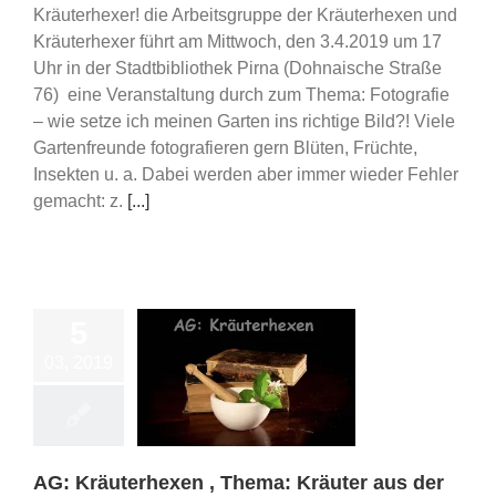
Kräuterhexer! die Arbeitsgruppe der Kräuterhexen und
Kräuterhexer führt am Mittwoch, den 3.4.2019 um 17
Uhr in der Stadtbibliothek Pirna (Dohnaische Straße
76) eine Veranstaltung durch zum Thema: Fotografie
– wie setze ich meinen Garten ins richtige Bild?! Viele
Gartenfreunde fotografieren gern Blüten, Früchte,
Insekten u. a. Dabei werden aber immer wieder Fehler
gemacht: z.
[...]
5
03, 2019
Kräuterhexen ,
 Kräuter aus der
Apotheke
ips/ Schulungen
AG: Kräuterhexen , Thema: Kräuter aus der