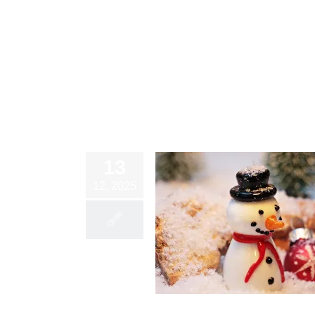
13
12, 2025
st und ein gesundes neues Jahr
2026
Blog
Vereinsleben