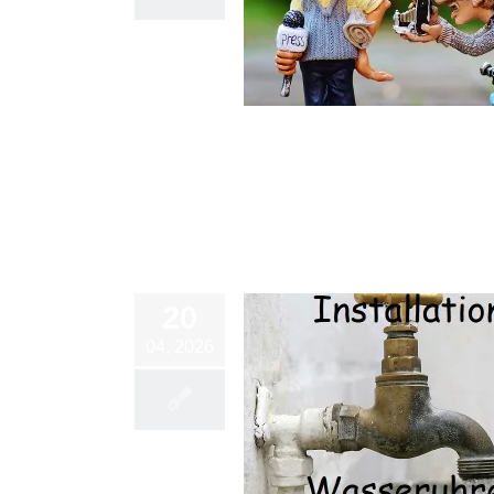
 sind leider keine Gärten frei
freie Gärten
20
04, 2026
on Wasseruhren 2026 und Wasser
Marsch
Blog
Vereinsleben