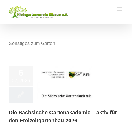
Zum
Inhalt
springen
Sonstiges zum Garten
6
02, 2026
 Sächsische
ademie – aktiv für
zeitgartenbau 2026
ips/ Schulungen
Die Sächsische Gartenakademie – aktiv für
den Freizeitgartenbau 2026