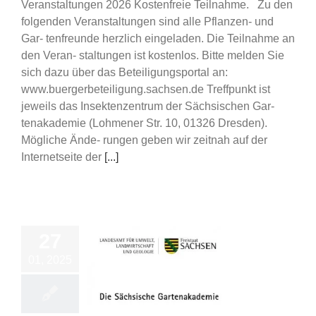
Veranstaltungen 2026 Kostenfreie Teilnahme. Zu den
folgenden Veranstaltungen sind alle Pflanzen- und
Gar- tenfreunde herzlich eingeladen. Die Teilnahme an
den Veran- staltungen ist kostenlos. Bitte melden Sie
sich dazu über das Beteiligungsportal an:
www.buergerbeteiligung.sachsen.de Treffpunkt ist
jeweils das Insektenzentrum der Sächsischen Gar-
tenakademie (Lohmener Str. 10, 01326 Dresden).
Mögliche Ände- rungen geben wir zeitnah auf der
Internetseite der
[...]
27
01, 2025
 Sächsische
ademie – aktiv für
zeitgartenbau 2025
ips/ Schulungen