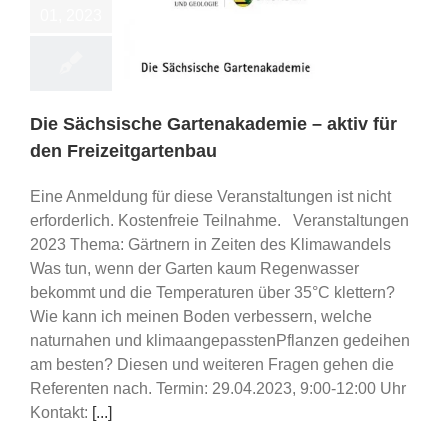
01, 2023
 Sächsische
ademie – aktiv für
eizeitgartenbau
ips/ Schulungen
Die Sächsische Gartenakademie – aktiv für
den Freizeitgartenbau
Eine Anmeldung für diese Veranstaltungen ist nicht
erforderlich. Kostenfreie Teilnahme. Veranstaltungen
2023 Thema: Gärtnern in Zeiten des Klimawandels
Was tun, wenn der Garten kaum Regenwasser
bekommt und die Temperaturen über 35°C klettern?
Wie kann ich meinen Boden verbessern, welche
naturnahen und klimaangepasstenPflanzen gedeihen
am besten? Diesen und weiteren Fragen gehen die
Referenten nach. Termin: 29.04.2023, 9:00-12:00 Uhr
Kontakt:
[...]