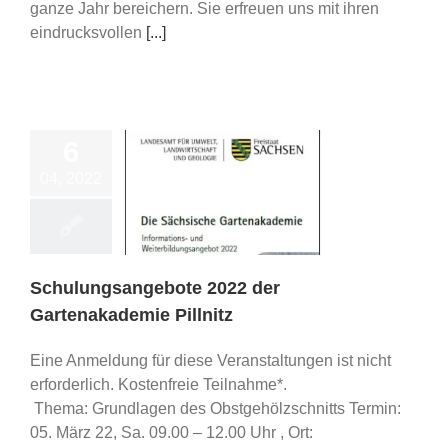
ganze Jahr bereichern. Sie erfreuen uns mit ihren
eindrucksvollen
[...]
6
04, 2022
gsangebote 2022
artenakademie
Pillnitz
ips/ Schulungen
Schulungsangebote 2022 der
Gartenakademie Pillnitz
Eine Anmeldung für diese Veranstaltungen ist nicht
erforderlich. Kostenfreie Teilnahme*.
Thema: Grundlagen des Obstgehölzschnitts Termin:
05. März 22, Sa. 09.00 – 12.00 Uhr , Ort: