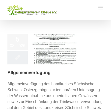
Zum
Inhalt
springen
5
08, 2026
emeinverfügung
Vereinsleben
Allgemeinverfügung
Allgemeinverfügung des Landkreises Sächsische
Schweiz-Osterzgebirge zur temporären Untersagung
der Wasserentnahme aus oberirdischen Gewässern
sowie zur Einschränkung der Trinkwasserverwendung
auf dem Gebiet des Landkreises Sächsische Schweiz-