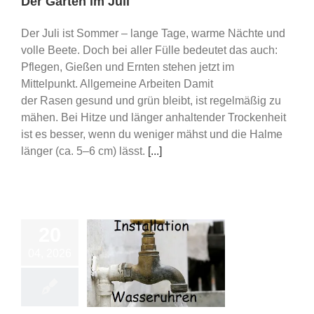
Der Garten im Juli
Der Juli ist Sommer – lange Tage, warme Nächte und
volle Beete. Doch bei aller Fülle bedeutet das auch:
Pflegen, Gießen und Ernten stehen jetzt im
Mittelpunkt. Allgemeine Arbeiten Damit
der Rasen gesund und grün bleibt, ist regelmäßig zu
mähen. Bei Hitze und länger anhaltender Trockenheit
ist es besser, wenn du weniger mähst und die Halme
länger (ca. 5–6 cm) lässt.
[...]
20
04, 2026
ation Wasseruhren
d Wasser Marsch
Vereinsleben