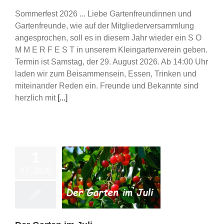
Sommerfest 2026 ... Liebe Gartenfreundinnen und
Gartenfreunde, wie auf der Mitgliederversammlung
angesprochen, soll es in diesem Jahr wieder ein S O
M M E R F E S T in unserem Kleingartenverein geben.
Termin ist Samstag, der 29. August 2026. Ab 14:00 Uhr
laden wir zum Beisammensein, Essen, Trinken und
miteinander Reden ein. Freunde und Bekannte sind
herzlich mit
[...]
1
07, 2026
Garten im Juli
Fachberatung
rtenkalender