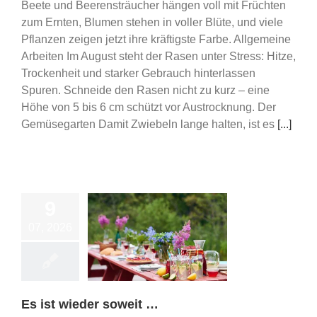
Beete und Beerensträucher hängen voll mit Früchten
zum Ernten, Blumen stehen in voller Blüte, und viele
Pflanzen zeigen jetzt ihre kräftigste Farbe. Allgemeine
Arbeiten Im August steht der Rasen unter Stress: Hitze,
Trockenheit und starker Gebrauch hinterlassen
Spuren. Schneide den Rasen nicht zu kurz – eine
Höhe von 5 bis 6 cm schützt vor Austrocknung. Der
Gemüsegarten Damit Zwiebeln lange halten, ist es
[...]
9
07, 2026
 wieder soweit …
Vereinsleben
Es ist wieder soweit …