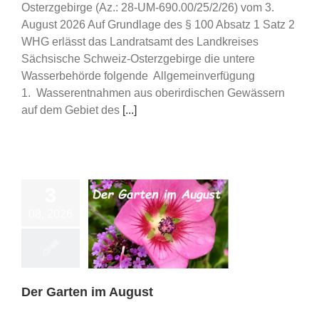
Osterzgebirge (Az.: 28-UM-690.00/25/2/26) vom 3.
August 2026 Auf Grundlage des § 100 Absatz 1 Satz 2
WHG erlässt das Landratsamt des Landkreises
Sächsische Schweiz-Osterzgebirge die untere
Wasserbehörde folgende Allgemeinverfügung
1. Wasserentnahmen aus oberirdischen Gewässern
auf dem Gebiet des
[...]
3
08, 2026
arten im August
Fachberatung
rtenkalender
Der Garten im August