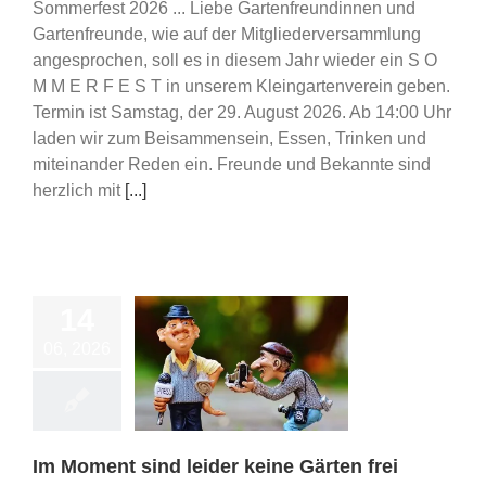
Sommerfest 2026 ... Liebe Gartenfreundinnen und
Gartenfreunde, wie auf der Mitgliederversammlung
angesprochen, soll es in diesem Jahr wieder ein S O
M M E R F E S T in unserem Kleingartenverein geben.
Termin ist Samstag, der 29. August 2026. Ab 14:00 Uhr
laden wir zum Beisammensein, Essen, Trinken und
miteinander Reden ein. Freunde und Bekannte sind
herzlich mit
[...]
14
06, 2026
ent sind leider
ne Gärten frei
reie Gärten
Im Moment sind leider keine Gärten frei