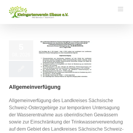
Zum
Inhalt
springen
5
08, 2026
emeinverfügung
Vereinsleben
Allgemeinverfügung
Allgemeinverfügung des Landkreises Sächsische
Schweiz-Osterzgebirge zur temporären Untersagung
der Wasserentnahme aus oberirdischen Gewässern
sowie zur Einschränkung der Trinkwasserverwendung
auf dem Gebiet des Landkreises Sächsische Schweiz-