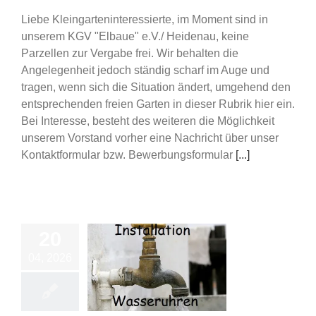
Liebe Kleingarteninteressierte, im Moment sind in
unserem KGV "Elbaue" e.V./ Heidenau, keine
Parzellen zur Vergabe frei. Wir behalten die
Angelegenheit jedoch ständig scharf im Auge und
tragen, wenn sich die Situation ändert, umgehend den
entsprechenden freien Garten in dieser Rubrik hier ein.
Bei Interesse, besteht des weiteren die Möglichkeit
unserem Vorstand vorher eine Nachricht über unser
Kontaktformular bzw. Bewerbungsformular
[...]
20
04, 2026
ation Wasseruhren
d Wasser Marsch
Vereinsleben