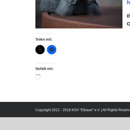
h
I
G
Teilen mit:
Gefällt mir:
Wird
geladen …
Copyright 2012 - 2018 KGV "Elbaue" e.V. | All Rights Reserv