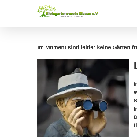
Zum
Inhalt
springen
Im Moment sind leider keine Gärten fr
i
W
S
I
ü
f