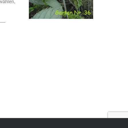
 wählen,
—–