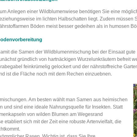
um Anlegen einer Wildblumenwiese benötigen Sie eine möglich
eziehungsweise im lichten Halbschatten liegt. Zudem müssen 
ährstoffarmen Böden meist besser gedeihen als in humosen Bö
odenvorbereitung
amit die Samen der Wildblumenmischung bei der Einsaat gute S
unächst gründlich von hartnäckigen Wurzelunkräutern befreit we
rabegabel feinkrümelig gelockert und der nährstoffreiche Garte
nd ist die Fläche noch mit dem Rechen einzuebnen.
enmischungen. Am besten wählt man Samen aus heimischen
und sind eine ideale Nahrungsquelle für Insekten. Statt
amenkapseln von wilden Blumen am Wegesrand
tabliert sich mit der Zeit eine robuste Artenvielfalt, die
chtkommt.
ömmlicher Rasen. Wichtig ist, dass Sie Ihre