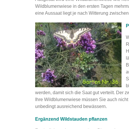
Wildblumenwiese in den ersten Tagen mehrmals
eine Aussaat liegt je nach Witterung zwischen
P
W
R
H
l
B
a
S
b
werden, damit sich die Saat gut verteilt. Der z
Ihre Wildblumenwiese müssen Sie auch nicht
unbedingt ausreichend bewässern.
Ergänzend Wildstauden pflanzen