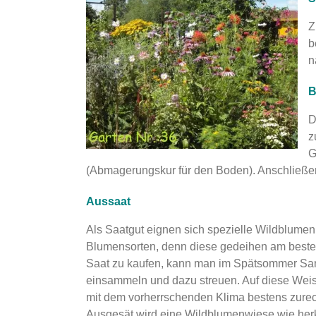
Z
b
n
B
D
z
G
(Abmagerungskur für den Boden). Anschließe
Aussaat
Als Saatgut eignen sich spezielle Wildblum
Blumensorten, denn diese gedeihen am besten 
Saat zu kaufen, kann man im Spätsommer S
einsammeln und dazu streuen. Auf diese Weise e
mit dem vorherrschenden Klima bestens zure
Ausgesät wird eine Wildblumenwiese wie herk