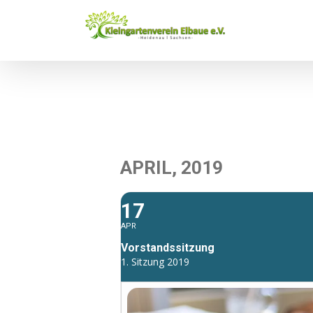
Zum
Inhalt
springen
APRIL, 2019
17
APR
Vorstandssitzung
1. Sitzung 2019