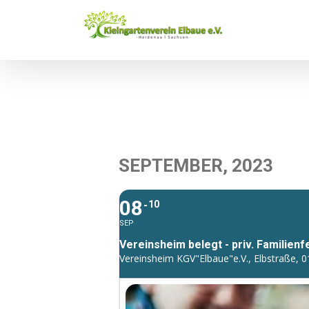
Zum
Inhalt
springen
SEPTEMBER, 2023
08
10
SEP
Vereinsheim belegt - priv. Familienf
Vereinsheim KGV"Elbaue"e.V., Elbstraße, 