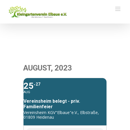
Zum
Inhalt
springen
AUGUST, 2023
25
27
AUG
Vereinsheim belegt - priv.
Familienfeier
Vereinsheim KGV"Elbaue"e.V., Elbstraße,
01809 Heidenau