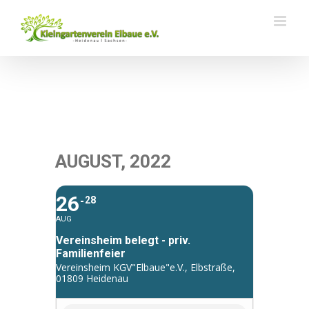
Zum
Inhalt
springen
AUGUST, 2022
26
28
AUG
Vereinsheim belegt - priv.
Familienfeier
Vereinsheim KGV"Elbaue"e.V., Elbstraße,
01809 Heidenau