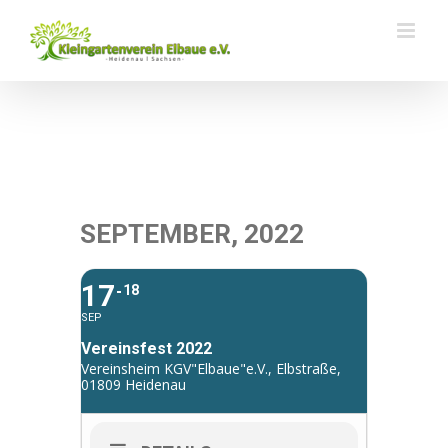
Zum
Inhalt
springen
SEPTEMBER, 2022
17
18
SEP
Vereinsfest 2022
Vereinsheim KGV"Elbaue"e.V., Elbstraße,
01809 Heidenau