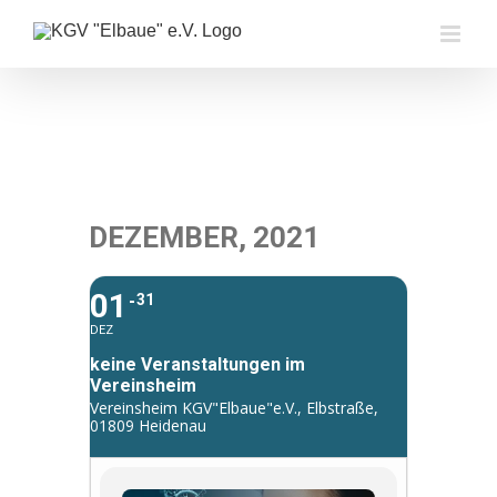
Zum
Inhalt
springen
DEZEMBER, 2021
01
31
DEZ
keine Veranstaltungen im
Vereinsheim
Vereinsheim KGV"Elbaue"e.V., Elbstraße,
01809 Heidenau