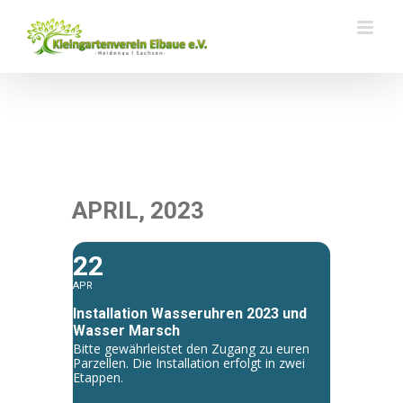
Zum
Inhalt
springen
APRIL, 2023
22
APR
Installation Wasseruhren 2023 und
Wasser Marsch
Bitte gewährleistet den Zugang zu euren
Parzellen. Die Installation erfolgt in zwei
Etappen.