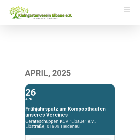
Zum
Inhalt
springen
APRIL, 2025
26
APR
Frühjahrsputz am Komposthaufen
unseres Vereines
Geräteschuppen KGV "Elbaue" e.V.,
Elbstraße, 01809 Heidenau