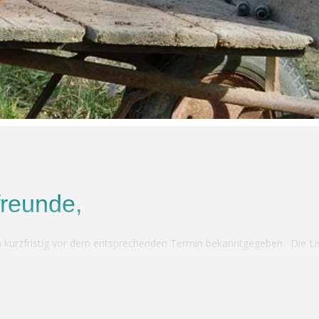
freunde,
n kurzfristig vor dem entsprechenden Termin bekanntgegeben. Die L
en.