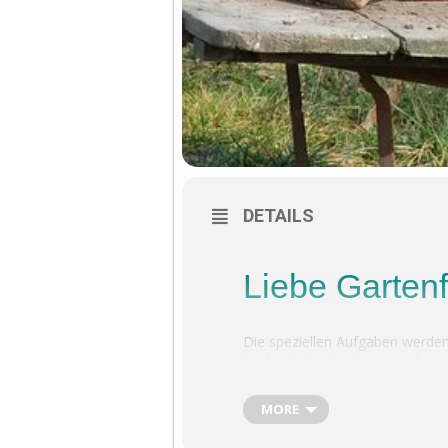
DETAILS
Liebe Garten
Die speziellen Aufgaben werde
beiden Schaukästen ausgehang
27.04.2024
MORE
11.05.2024