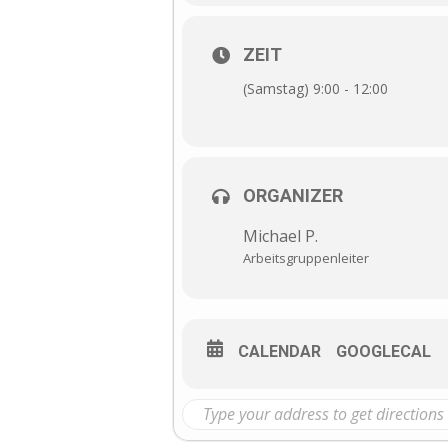
15.06.2024
20.07.2024
ZEIT
10.08.2024
(Samstag) 9:00 - 12:00
21.09.2024
Es besteht die Möglichkeit in 
Wie in der vergangenen Haupt
Aufgaben laufen dann über die g
ORGANIZER
Bei Interesse bitte bei Micha m
Michael P.
Vereinsheim: Unkraut, Hecke
Arbeitsgruppenleiter
Lehrgarten: Wiese
Toreinfahrt: Unkraut
Zaun innen: Unkraut
CALENDAR
GOOGLECAL
Parkplatz: Büsche