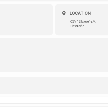
LOCATION
KGV "Elbaue"e.V.
Elbstraße
Abstimmung mit unseren Arbeitsgruppenleiter Michael, Arbeitseinsätze
versammlung angesprochen, können kleine Projekte in Eigenverantw
esamte Gartensaison. Eventuell ist der Zugang zur Werstatt (Schlüss
elden: