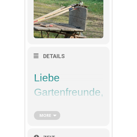
DETAILS
Liebe
Gartenfreunde,
Die speziellen Aufgaben werden
kurzfristig vor dem entsprechenden
MORE
Termin bekanntgegeben. Die Listen
werden wie gewohnt in unseren
beiden Schaukästen ausgehangen.