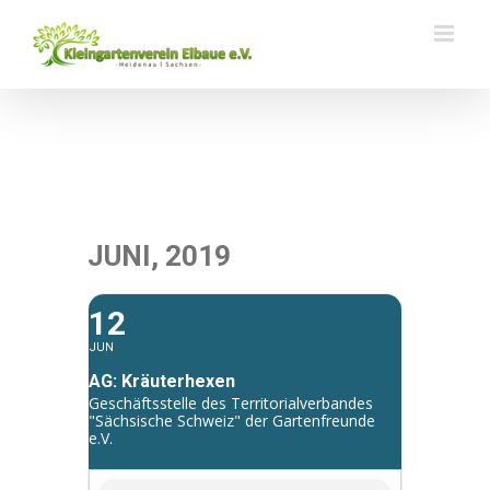
Zum
Inhalt
springen
JUNI, 2019
12
JUN
AG: Kräuterhexen
Geschäftsstelle des Territorialverbandes
"Sächsische Schweiz" der Gartenfreunde
e.V.