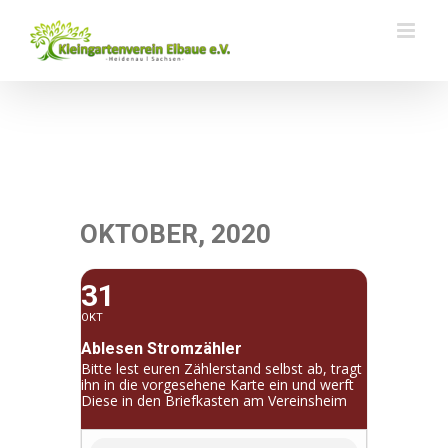
Zum
Inhalt
springen
OKTOBER, 2020
31
OKT
Ablesen Stromzähler
Bitte lest euren Zählerstand selbst ab, tragt
ihn in die vorgesehene Karte ein und werft
Diese in den Briefkasten am Vereinsheim