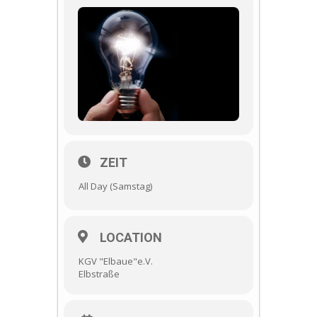
ZEIT
All Day (Samstag)
LOCATION
KGV "Elbaue"e.V.
Elbstraße