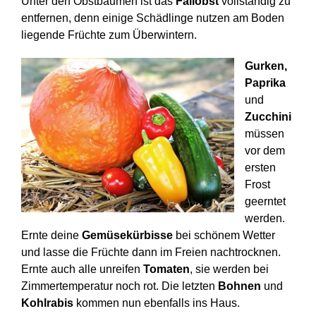
Unter den Obstbäumen ist das
Fallobst
vollständig zu
entfernen, denn einige Schädlinge nutzen am Boden
liegende Früchte zum Überwintern.
Gurken,
Paprika
und
Zucchini
müssen
vor dem
ersten
Frost
geerntet
werden.
Ernte deine
Gemüsekürbisse
bei schönem Wetter
und lasse die Früchte dann im Freien nachtrocknen.
Ernte auch alle unreifen
Tomaten
, sie werden bei
Zimmertemperatur noch rot. Die letzten
Bohnen
und
Kohlrabis
kommen nun ebenfalls ins Haus.