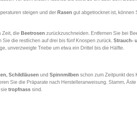
peraturen steigen und der
Rasen
gut abgetrocknet ist, kön­nen
 Zeit, die
Beetrosen
zurückzuschneiden. Entfernen Sie bei Be
ie die restlichen auf drei bis fünf Knospen zurück.
Strauch- 
e, unverzweigte Triebe um etwa ein Drittel bis die Hälfte.
sen, Schildläusen
und
Spinnmilben
schon zum Zeitpunkt des 
ieren Sie die Präparate nach Herstelleranweisung. Stamm, Äst
 sie
tropfnass
sind.