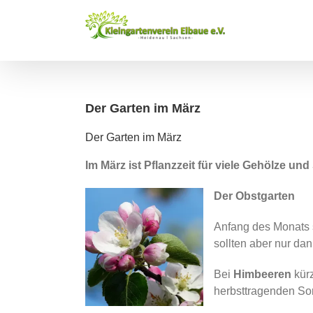
Zum
Inhalt
springen
Der Garten im März
Der Garten im März
Im März ist Pflanzzeit für viele Gehölze un
Der Obstgarten
Anfang des Monats 
sollten aber nur da
Bei
Himbeeren
kürz
herbsttragenden Sor