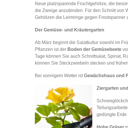
Neue platzsparende Fruchtgehöl­ze, die beson
die Zweige anzubinden. Für den Schnitt von We
Gehölzen die Leimringe gegen Frostspanner z
Der Gemüse- und Kräutergarten
Ab März beginnt die Salatkultur sowohl im Frü
Pflanzen ist der
Boden der Gemüsebeete
vor
Tage können Sie auch Schnittsalat, Spinat, 
können Sie Steckzwiebeln stecken und frühen 
Bei sonnigem Wetter ist
Gewächshaus und F
Ziergarten un
Schneeglöckchen
Teilungsarbeit
gedüngte Erde e
Hohe Gräser
m