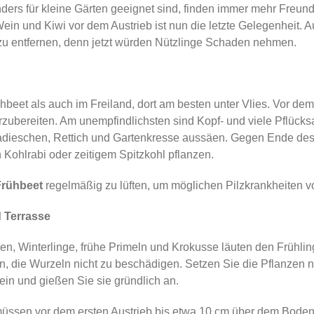
ders für kleine Gärten geeignet sind, finden immer mehr Freun
in und Kiwi vor dem Austrieb ist nun die letzte Gelegenheit. A
u entfernen, denn jetzt würden Nützlinge Schaden nehmen.
hbeet als auch im Freiland, dort am besten unter Vlies. Vor d
zuberei­ten. Am unempfindlichsten sind Kopf- und viele Pflücksa
Radieschen, Rettich und Gartenkresse aussäen. Gegen Ende de
Kohlrabi oder zeitigem Spitzkohl pflanzen.
rühbeet
regelmäßig zu lüften, um möglichen Pilzkrankheiten 
d Terrasse
, Win­terlinge, frühe Primeln und Krokusse läuten den Frühlin
en, die Wurzeln nicht zu beschädigen. Setzen Sie die Pflanzen
in und gießen Sie sie gründlich an.
üssen vor dem ersten Austrieb bis etwa 10 cm über dem Boden