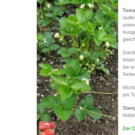
Toma
laufe
unerw
Ausge
gleic
Dami
bilde
die e
Seite
Wicht
pro T
Stan
lilaf
Der O