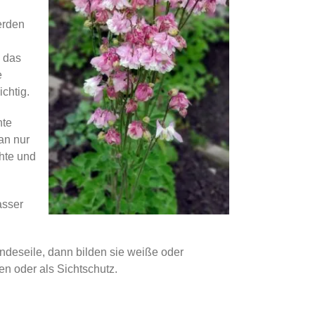
erden
 das
e
chtig.
hte
an nur
chte und
asser
Windeseile, dann bilden sie weiße oder
n oder als Sichtschutz.