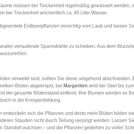
äume müssen bei Trockenheit regelmäßig gewässert werden, son
n bei Trockenheit wöchentlich ca. 40 Liter Wasser.
abgeerntete Erdbeerpflanzen vorsichtig vom Laub und lassen Si
rallel verlaufende Spanndrähte zu schieben. Aus dem Wurzels
 auszureißen.
lüten verwelkt sind, sollten Sie diese umgehend abschneiden. 
elken Blüten abgeknipst, bei
Margeriten
wird der Stiel bis zu
rd der gesamte Blütenstand entfernt. Ihre Blumen werden es Ih
adurch in die Knospenbildung.
r entwickeln sich die Pflanzen und desto mehr Blüten bilden si
eren Stauden nicht durch Teilung verjüngt werden. Lassen Sie
n Standort wachsen – und die Pflanzen gedeihen zu voller Schö