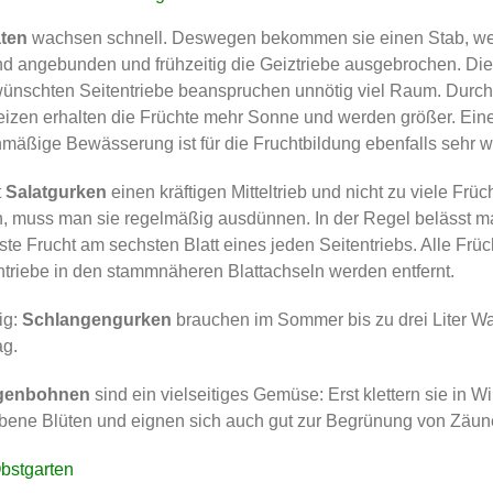
ten
wachsen schnell. Deswegen bekommen sie einen Stab, w
nd angebunden und frühzeitig die Geiztriebe ausgebrochen. Die
ünschten Seitentriebe beanspruchen unnötig viel Raum. Durch
izen erhalten die Früchte mehr Sonne und werden größer. Ein
hmäßige Bewässerung ist für die Fruchtbildung ebenfalls sehr wi
t
Salatgurken
einen kräftigen Mitteltrieb und nicht zu viele Früc
n, muss man sie regelmäßig ausdünnen. In der Regel belässt m
rste Frucht am sechsten Blatt eines jeden Seitentriebs. Alle Frü
ntriebe in den stammnäheren Blattachseln werden entfernt.
ig:
Schlangengurken
brauchen im Sommer bis zu drei Liter W
ag.
genbohnen
sind ein vielseitiges Gemüse: Erst klettern sie in 
arbene Blüten und eignen sich auch gut zur Begrünung von Zäune
bstgarten