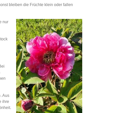
st bleiben die Früchte klein oder fallen
e nur
tock
Bei
m
nen
e. Aus
 ihre
nheit.