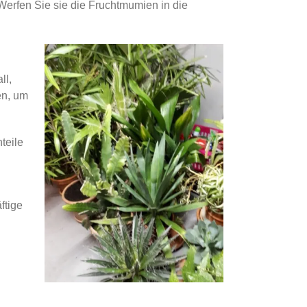
Werfen Sie sie die Fruchtmumien in die
ll,
en, um
teile
ftige