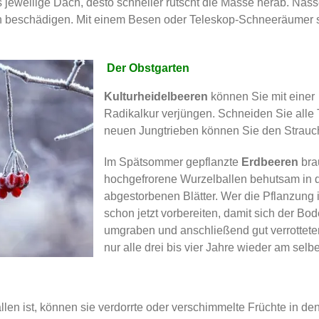
as jeweilige Dach, desto schneller rutscht die Masse herab. Nass
 beschädigen. Mit einem Besen oder Teleskop-Schneeräumer s
Der Obstgarten
Kulturheidelbeeren
können Sie mit einer
Radikalkur verjüngen. Schneiden Sie alle
neuen Jungtrieben können Sie den Strauch
Im Spätsommer gepflanzte
Erdbeeren
bra
hochgefrorene Wurzelballen behutsam in d
abgestorbenen Blätter. Wer die Pflanzung i
schon jetzt vorbereiten, damit sich der B
umgraben und anschließend gut verrottete
nur alle drei bis vier Jahre wieder am sel
llen ist, können sie verdorrte oder verschimmelte Früchte in 