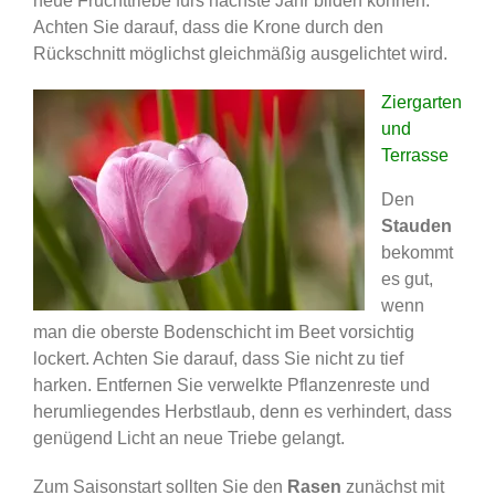
neue Fruchttriebe fürs nächste Jahr bilden können.
Achten Sie darauf, dass die Krone durch den
Rückschnitt möglichst gleichmäßig ausgelichtet wird.
Ziergarten
und
Terrasse
Den
Stauden
bekommt
es gut,
wenn
man die oberste Bodenschicht im Beet vorsichtig
lockert. Achten Sie darauf, dass Sie nicht zu tief
harken. Entfernen Sie verwelkte Pflanzenreste und
herumliegendes Herbstlaub, denn es verhindert, dass
genügend Licht an neue Triebe gelangt.
Zum Saisonstart sollten Sie den
Rasen
zunächst mit