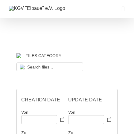
Zum
Inhalt
springen
FILES CATEGORY
CREATION DATE
UPDATE DATE
Von
Von
Zu
Zu