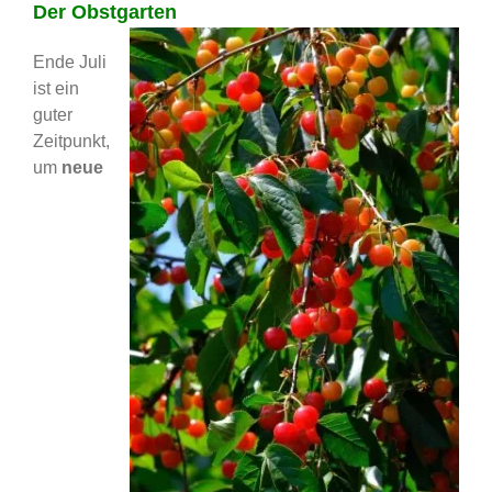
Der Obstgarten
Ende Juli
ist ein
guter
Zeitpunkt,
um
neue