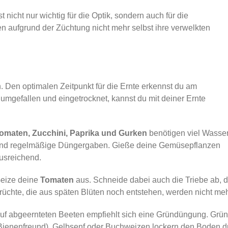
 nicht nur wichtig für die Optik, sondern auch für die
n aufgrund der Züchtung nicht mehr selbst ihre verwelkten
 Den optimalen Zeitpunkt für die Ernte erkennst du am
es umgefallen und eingetrocknet, kannst du mit deiner Ernte
omaten, Zucchini, Paprika und Gurken
benötigen viel Wasse
nd regelmäßige Düngergaben. Gieße deine Gemüsepflanzen
usreichend.
eize deine
Tomaten
aus. Schneide dabei auch die Triebe ab, 
rüchte, die aus späten Blüten noch entstehen, werden nicht mehr
uf abgeernteten Beeten empfiehlt sich eine Gründüngung. Grü
Bienenfreund), Gelbsenf oder Buchweizen lockern den Boden du