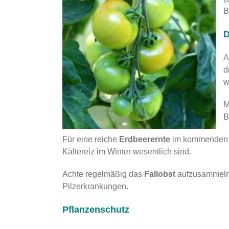
B
D
A
d
w
M
B
Für eine reiche
Erdbeerernte
im kommenden Ja
Kältereiz im Winter wesentlich sind.
Achte regelmäßig das
Fallobst
aufzusammeln.
Pilzerkrankungen.
Pflanzenschutz