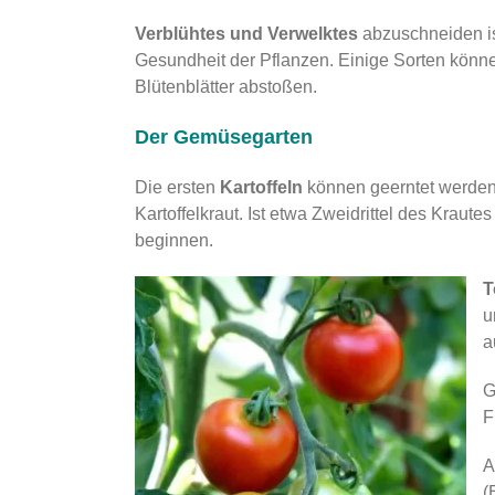
Verblühtes und Verwelktes
abzuschneiden ist
Gesundheit der Pflanzen. Einige Sorten könne
Blütenblätter abstoßen.
Der Gemüsegarten
Die ersten
Kartoffeln
können geerntet werden.
Kartoffelkraut. Ist etwa Zweidrittel des Kraut
beginnen.
T
u
a
G
F
A
(